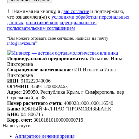
Нажимая на кнопку, я
даю согласие
и подтверждаю,
что ознакомлен(-а) с
условиями обработки персональных
данных
,
политикой конфиденциальности
,
пользовательским соглашением
“Вы можете отозвать своё согласие, написав на почту
info@invizer.ru
”
Индивидуальный предприниматель
Игнатова Инна
Викторовна
Сокращенное наименование:
ИП Игнатова Инна
Викторовна
ИНН
: 910222940006
ОГРНИП
: 324911200082463
Адрес
: 295050, Республика Крым, г Симферополь, пер
Стрелковый, д. 38
Номер расчетного счета:
40802810001000116540
Банк:
ЮЖНЫЙ Ф-Л ПАО "ПРОМСВЯЗЬБАНК"
БИК:
041806715
Корр. счет:
30101810100000000715
Наши услуги
Аппаратное лечение зрения