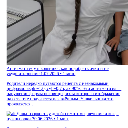
Астигматизм у школьника: как подобрать очки и не
ухудшить зрение
1.07.2026 • 1 мин.
Родители нередко пугаются рецепта с незнакомыми
цифрами: «sph −1,0, cyl −0,75, ax 90°». Это астигматизм —
нарушение формы роговицы, из-за которого изображение
на сетчатке получается искажённым. У школьника это
проявляется…
Дальнозоркость у детей: симптомы, лечение и когда
нужны очки
30.06.2026 • 1 мин.