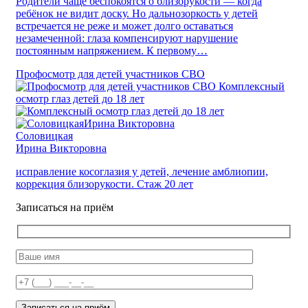
Родители чаще беспокоятся о близорукости — когда
ребёнок не видит доску. Но дальнозоркость у детей
встречается не реже и может долго оставаться
незамеченной: глаза компенсируют нарушение
постоянным напряжением. К первому…
Профосмотр для детей участников СВО
Комплексный
осмотр глаз детей до 18 лет
Соловицкая
Ирина Викторовна
исправление косоглазия у детей, лечение амблиопии,
коррекция близорукости. Стаж 20 лет
Записаться на приём