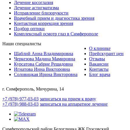
Лечение косоглазия
Лечение астигматизма
Исправление близорукости
Врачебный прием и диагностика зрения
Контактная коррекция зрения
Подбор оптики
Комплексный осмотр глаз в Симферополе
Наши специалисты
О клинике
Шаблий Анна Владимировна
Прейскурант цен
Черкезова Мадина Мамировна
Отзывы
Курсатова Сабрие Решадовна
Вакансии
Игнатова Инна Викторовна
Контакты
Соловицкая Ирина Викторовна
Блог врача
г. Симферополь, Мичурина, 14
+7 (978) 977-03-03
записаться на прием к врачу
+7 (978) 988-03-03
записаться на аппаратное лечение
Симферопольский район Белоглинка ЖК Грэсовский