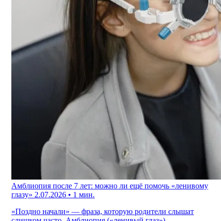
Амблиопия после 7 лет: можно ли ещё помочь «ленивому
глазу»
2.07.2026 • 1 мин.
«Поздно начали» — фраза, которую родители слышат
слишком часто. Амблиопия («ленивый глаз»)